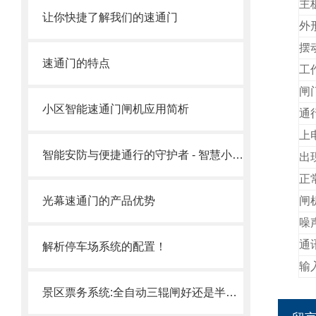
主
让你快捷了解我们的速通门
外
摆
速通门的特点
工
闸
小区智能速通门闸机应用简析
通
上
智能安防与便捷通行的守护者 - 智慧小区速通门选购指南
出
正
光幕速通门的产品优势
闸
噪
通
解析停车场系统的配置！
输
景区票务系统:全自动三辊闸好还是半自动三辊闸好