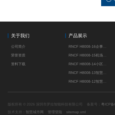
关于我们
产品展示
公司简介
RNCF H8008-16企事业单位门禁闸机
荣誉资质
RNCF H8008-15机场智能速通门系统
资料下载
RNCF H8008-14小区智能速通门闸机
RNCF H8008-13智慧大厦速通门
RNCF H8008-12智慧景区速通门
版权所有 © 2026 深圳市罗拉智能科技有限公司 备案号：
粤ICP备
技术支持：
智慧城市网
管理登陆
sitemap.xml