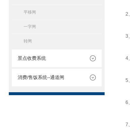
平移闸
2、速
一字闸
3、具
转闸
景点收费系统
4、速
消费/售饭系统--通道闸
5、无
6、全
7、开