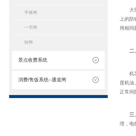
大部分
平移闸
上的防
一字闸
用相同
转闸
二、
景点收费系统
机芯是
消费/售饭系统--通道闸
度机油
正常间
三
理，电