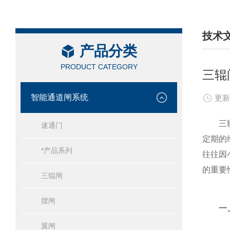
技术
产品分类
/ TEC
PRODUCT CATEGORY
三辊
智能通道闸系统
更新
三辊闸
速通门
定期的
*产品系列
往往因
的重要
三辊闸
摆闸
一、
翼闸