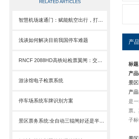
RELATED ARTICLES
智慧机场速通门：赋能航空出行，打造机场高效通行体系
浅谈如何解决目前我国停车难题
产
RNCF 2088HD高铁站检票翼闸：交通枢纽大客流智能通行管控设备
标题
产品
游泳馆电子检票系统
景区
产品
停车场系统车牌识别方案
是一
票。
子标
景区票务系统:全自动三辊闸好还是半自动三辊闸好
景区