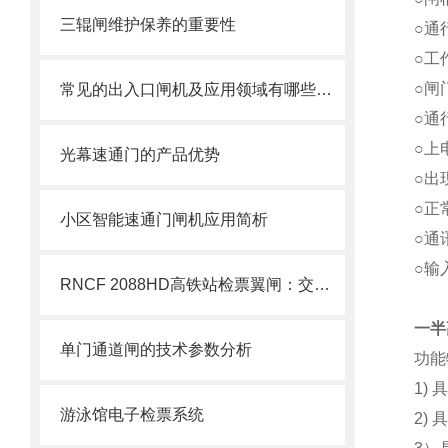
三辊闸维护保养的重要性
○通
○工
○闸
常见的出入口闸机及应用领域有哪些呢？
○通
○上
光幕速通门的产品优势
○出
○正
小区智能速通门闸机应用简析
○通
○输
RNCF 2088HD高铁站检票翼闸：交通枢纽大客流智能通行管控设备
一半
单门通道闸的技术参数分析
功能
1)
具
游泳馆电子检票系统
2)
具