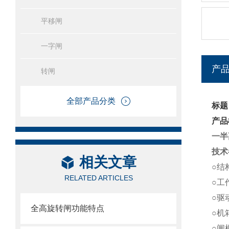
平移闸
一字闸
产
转闸
全部产品分类
标题
产品
一半
技术
相关文章
○结
RELATED ARTICLES
○工作
○驱
全高旋转闸功能特点
○机箱
○闸