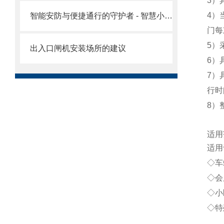
3
）
4
）
智能安防与便捷通行的守护者 - 智慧小区速通门选购指南
门每
5
）
出入口闸机安装场所的建议
6
）
7
）
行时
8
）
适用
适用
◇车
◇会
◇小
◇特