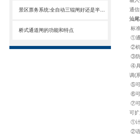
输入
通信
景区票务系统:全自动三辊闸好还是半自动三辊闸好
汕尾
标准
桥式通道闸的功能和特点
①通
②机
③防
④具
调(
⑤可
⑥可
⑦可
可扩
①计
②语