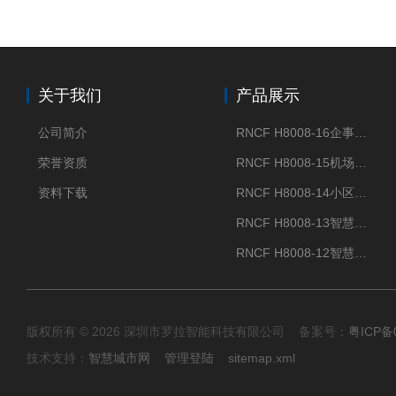
关于我们
产品展示
公司简介
RNCF H8008-16企事业单位门禁闸机
荣誉资质
RNCF H8008-15机场智能速通门系统
资料下载
RNCF H8008-14小区智能速通门闸机
RNCF H8008-13智慧大厦速通门
RNCF H8008-12智慧景区速通门
版权所有 © 2026 深圳市罗拉智能科技有限公司 备案号：
粤ICP备
技术支持：
智慧城市网
管理登陆
sitemap.xml