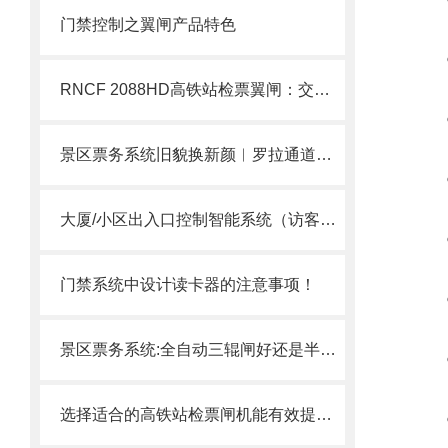
门禁控制之翼闸产品特色
○驱
RNCF 2088HD高铁站检票翼闸：交通枢纽大客流智能通行管控设备
○外
景区票务系统旧貌换新颜︱罗拉通道闸 风景这边独好
○伸
大厦/小区出入口控制智能系统（访客系统）
○z
门禁系统中设计读卡器的注意事项！
○
景区票务系统:全自动三辊闸好还是半自动三辊闸好
○工
选择适合的高铁站检票闸机能有效提升高铁站的运营效率和旅客体验
○闸