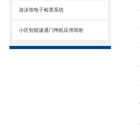
○通
游泳馆电子检票系统
○
小区智能速通门闸机应用简析
○正
○通
○输