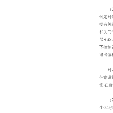
（1）
钟定时
据有关
和关门
器RS
下控制
退出编
时区划
任意设
锁.在
（2）
生0.