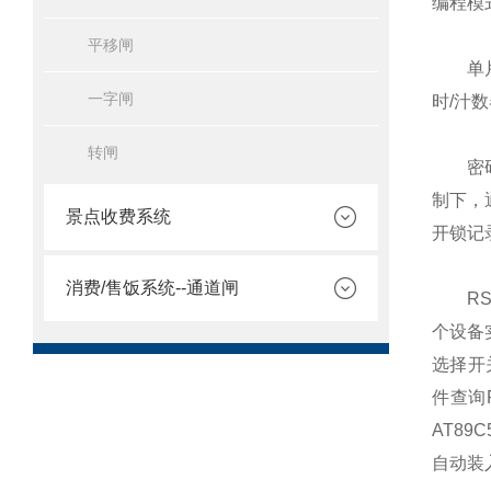
编程模
平移闸
单片机选
一字闸
时/汁
转闸
密码存
制下，
景点收费系统
开锁记
消费/售饭系统--通道闸
RS2
个设备
选择开
件查询
AT8
自动装入