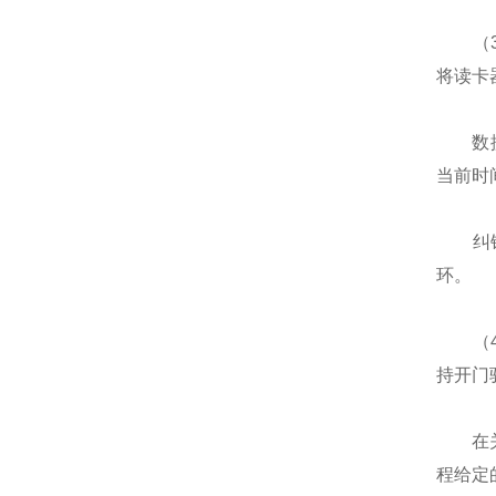
（3）
将读卡
数据处
当前时
纠错模
环。
（4）
持开门
在关门
程给定