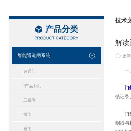
技术
产品分类
/ TEC
PRODUCT CATEGORY
解读
智能通道闸系统
更新
一、
速通门
*产品系列
门
锁记录
三辊闸
门禁控
摆闸
制器与
翼闸