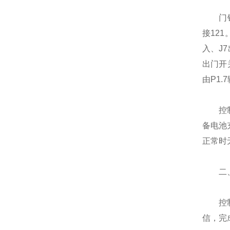
门锁驱
接121
入、J7
出门开
由P1.
控制器
备电池
正常时
二、
控制器
信，完