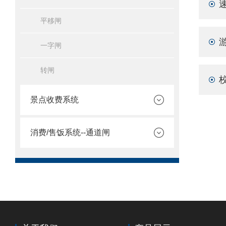
平移闸
一字闸
转闸
景点收费系统
消费/售饭系统--通道闸