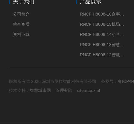
关于我们
产品展示
公司简介
RNCF H8008-16企事业单位门禁闸机
荣誉资质
RNCF H8008-15机场智能速通门系统
资料下载
RNCF H8008-14小区智能速通门闸机
RNCF H8008-13智慧大厦速通门
RNCF H8008-12智慧景区速通门
版权所有 © 2026 深圳市罗拉智能科技有限公司 备案号：
粤ICP备
技术支持：
智慧城市网
管理登陆
sitemap.xml