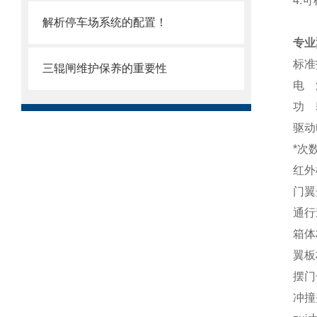
4.
解析停车场系统的配置！
专业
标准
三辊闸维护保养的重要性
电 源
功 
驱动
*次
红外
门翼
通行
箱体
翼板
摆门
冲撞