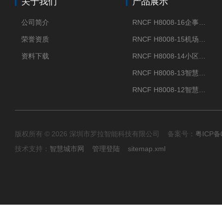
关于我们
产品展示
公司简介
RNCF H8008-16企事业单位门禁闸机
荣誉资质
RNCF H8008-15机场智能速通门系统
资料下载
RNCF H8008-14小区智能速通门闸机
RNCF H8008-13智慧大厦速通门
RNCF H8008-12智慧景区速通门
版权所有 © 2026 深圳市罗拉智能科技有限公司 备案号：
粤ICP备
技术支持：
智慧城市网
管理登陆
sitemap.xml