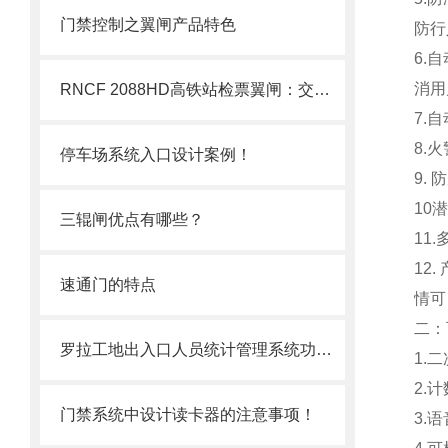
门禁控制之翼闸产品特色
防行
6.
消用
RNCF 2088HD高铁站检票翼闸：交通枢纽大客流智能通行管控设备
7.
8.
停车场系统入口设计案例！
9.
10
三辊闸优点有哪些？
11
12
速通门的特点
情可
二：
罗拉工地出入口人员统计管理系统功能介绍
1.
2.
门禁系统中设计读卡器的注意事项！
3.