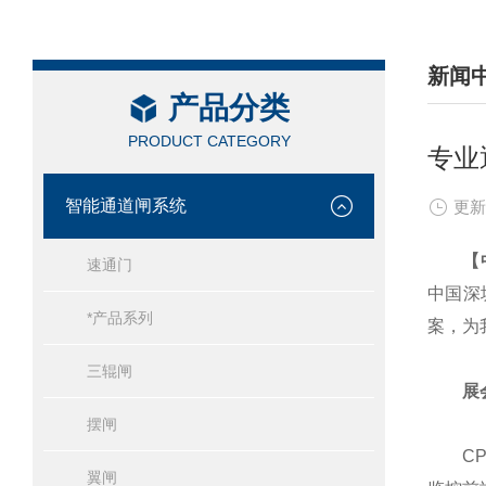
新闻
产品分类
/ NEW
PRODUCT CATEGORY
专业
智能通道闸系统
更新
【中
速通门
中国深
*产品系列
案，为
三辊闸
展
摆闸
CPS
翼闸