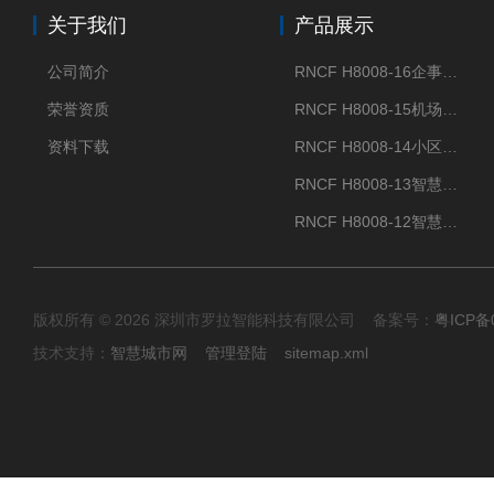
关于我们
产品展示
公司简介
RNCF H8008-16企事业单位门禁闸机
荣誉资质
RNCF H8008-15机场智能速通门系统
资料下载
RNCF H8008-14小区智能速通门闸机
RNCF H8008-13智慧大厦速通门
RNCF H8008-12智慧景区速通门
版权所有 © 2026 深圳市罗拉智能科技有限公司 备案号：
粤ICP备
技术支持：
智慧城市网
管理登陆
sitemap.xml