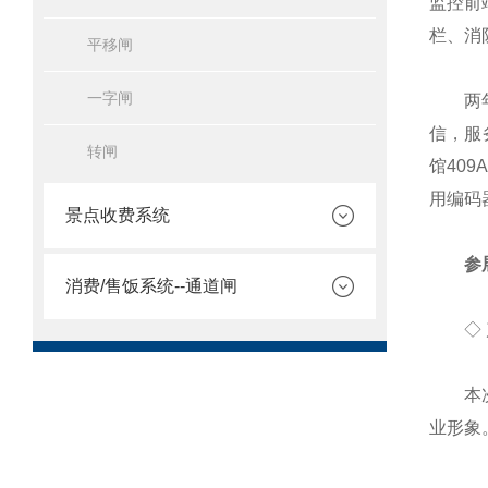
监控前
栏、消
平移闸
一字闸
两年一
信，服
转闸
馆40
用编码
景点收费系统
参
消费/售饭系统--通道闸
◇ 产
本次展
业形象