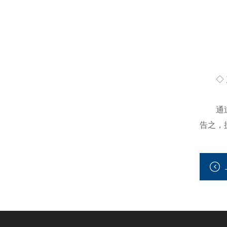
◇ 产
通过亲
告之，