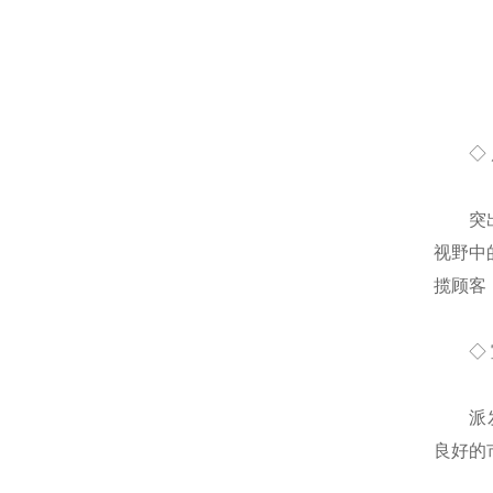
◇ 展
突出展
视野中
揽顾客
◇ 宣
派发宣
良好的