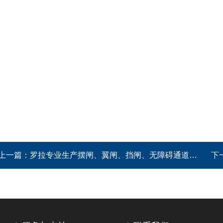
上一篇：
罗拉专业生产摆闸、翼闸、挡闸、无障碍通道、三辊闸、通道闸
下