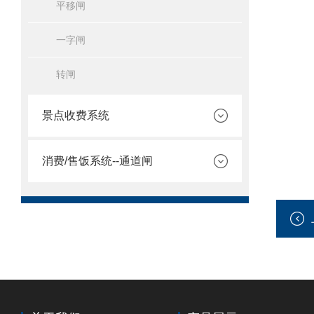
平移闸
一字闸
转闸
景点收费系统
消费/售饭系统--通道闸