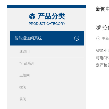
新闻
产品分类
/ NEW
PRODUCT CATEGORY
罗拉
智能通道闸系统
更新
智能小
速通门
可选“
*产品系列
定严格
三辊闸
摆闸
翼闸