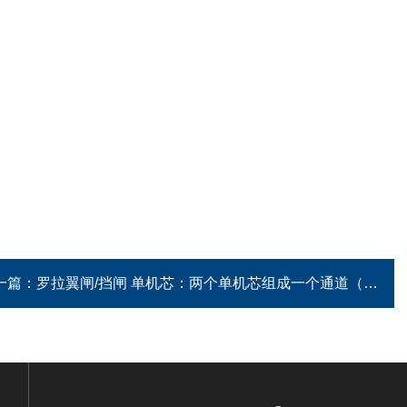
一篇：
罗拉翼闸/挡闸 单机芯：两个单机芯组成一个通道（适用于单通道）