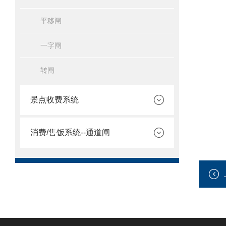
平移闸
一字闸
转闸
景点收费系统
消费/售饭系统--通道闸