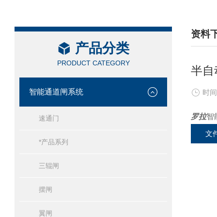
资料
产品分类
/ DAT
PRODUCT CATEGORY
半自
智能通道闸系统
时间
罗拉
智
速通门
文
*产品系列
三辊闸
摆闸
翼闸