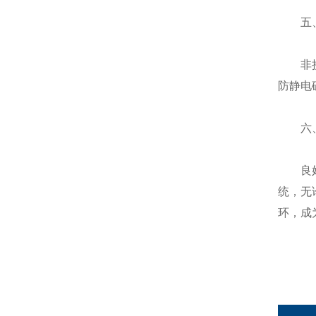
五、非
非接触
防静电
六、
良好的
统，无
环，成