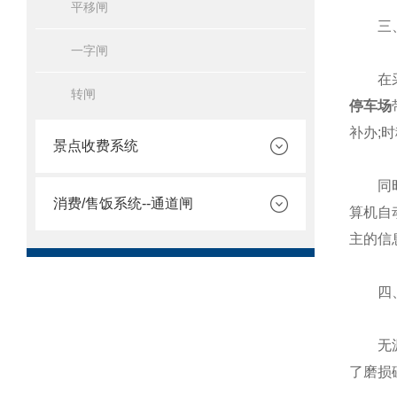
平移闸
三、
一字闸
在采取
转闸
停车场
补办;
景点收费系统
同时系
消费/售饭系统--通道闸
算机自
主的信
四、
无
了磨损