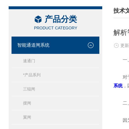
技术
产品分类
/ TEC
PRODUCT CATEGORY
解析
智能通道闸系统
更新
一、
速通门
*产品系列
对于目
系统
，
三辊闸
二、
摆闸
翼闸
因为I